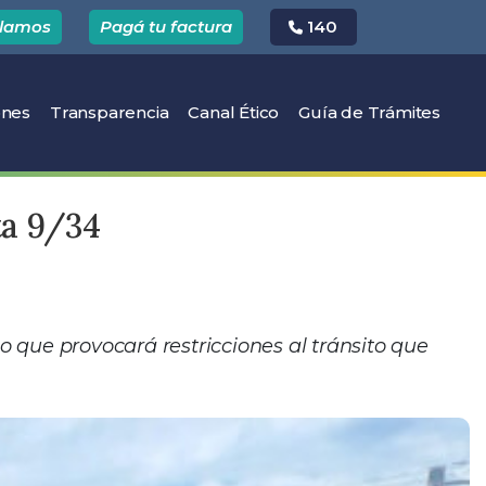
clamos
Pagá tu factura
140
(current)
ones
Transparencia
Canal Ético
Guía de Trámites
ta 9/34
lo que provocará restricciones al tránsito que